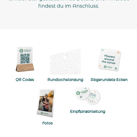
findest du im Anschluss.
Navigate to QR Codes
Navigate to Rundlochstanzung
Navigate to A
QR Codes
Rundlochstanzung
Abgerundete Ecken
Navigate to Fotos
Navigate to Einpflanzanle
Einpflanzanleitung
Fotos