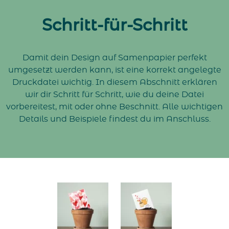
Schritt-für-Schritt
Damit dein Design auf Samenpapier perfekt
umgesetzt werden kann, ist eine korrekt angelegte
Druckdatei wichtig. In diesem Abschnitt erklären
wir dir Schritt für Schritt, wie du deine Datei
vorbereitest, mit oder ohne Beschnitt. Alle wichtigen
Details und Beispiele findest du im Anschluss.
Navigate to Mit Verschnitt
Navigate to Ohne Verschni