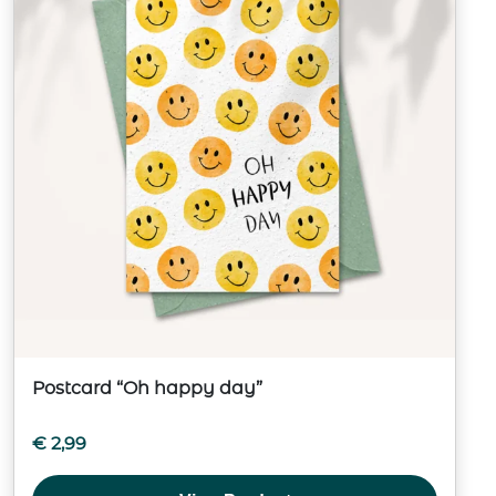
Postcard “Oh happy day”
€
2,99