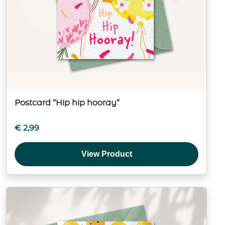
Postcard “Hip hip hooray”
€
2,99
View Product