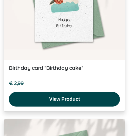
Birthday card “Birthday cake”
€
2,99
View Product