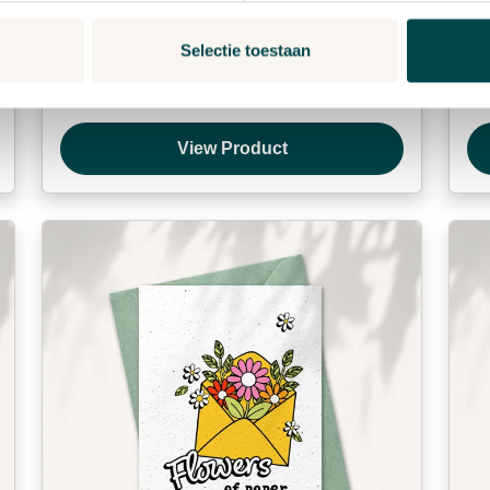
Postcard “Meadow”
Po
Selectie toestaan
€
2,99
€
View Product