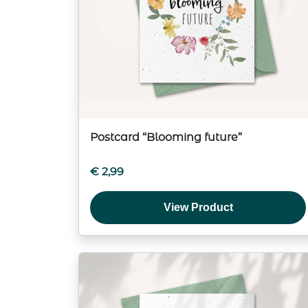
Postcard “Blooming future”
€
2,99
View Product