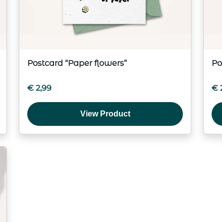
Postcard “Paper flowers”
Po
€
2,99
€
View Product