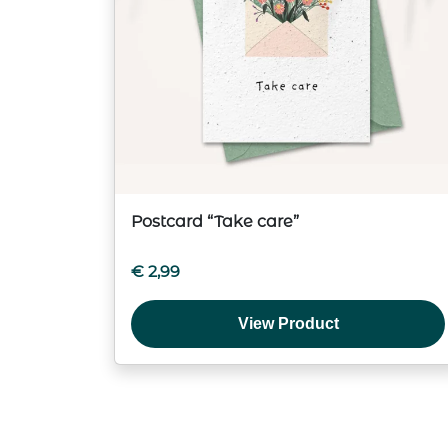
Postcard “Take care”
€
2,99
View Product