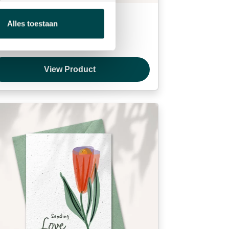
stcard “Nature”
Alles toestaan
2,99
View Product