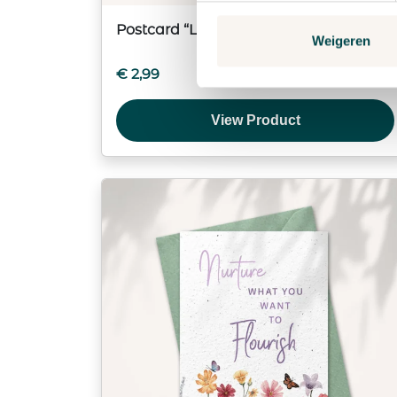
Postcard “Let’s grow together!”
Weigeren
€
2,99
View Product