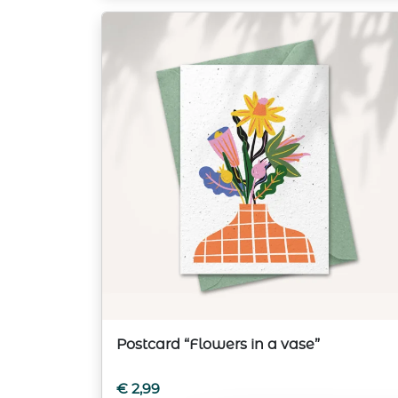
Postcard “Flowers in a vase”
€
2,99