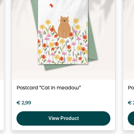
Postcard “Cat in meadow”
Po
€
2,99
€
View Product