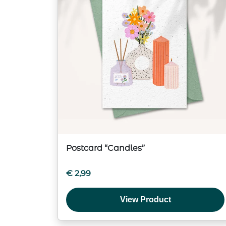
Postcard “Candles”
€
2,99
View Product