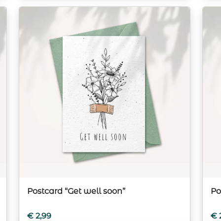
Postcard “Get well soon”
Po
€
2,99
€