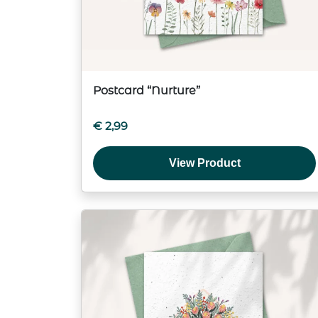
Postcard “Nurture”
€
2,99
View Product