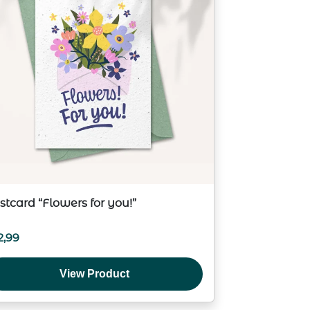
stcard “Flowers for you!”
2,99
View Product