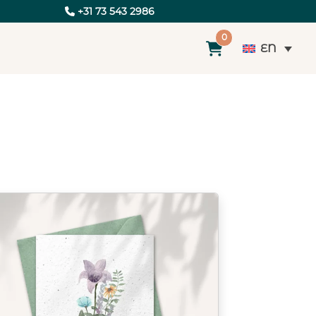
+31 73 543 2986
0
EN