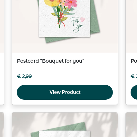
Postcard “Bouquet for you”
Po
€
2,99
€
View Product