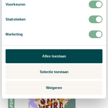
mm van de snijlijn.
Voorkeuren
Statistieken
Marketing
Alles toestaan
Je ontwerp met afloop op groeipapier
Selectie toestaan
Weigeren