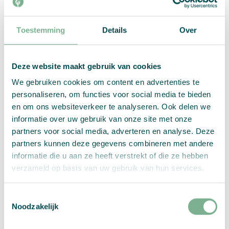
Plaats opnieuw hulplijnen zodat je later de
resterende ontwerpelementen, zoals tekst of
Toestemming
Details
Over
afbeeldingen, kunt plaatsen. Deze moeten
minstens 8 mm van de snijlijn verwijderd zijn.
Deze website maakt gebruik van cookies
We gebruiken cookies om content en advertenties te
personaliseren, om functies voor social media te bieden
en om ons websiteverkeer te analyseren. Ook delen we
informatie over uw gebruik van onze site met onze
partners voor social media, adverteren en analyse. Deze
partners kunnen deze gegevens combineren met andere
informatie die u aan ze heeft verstrekt of die ze hebben
verzameld op basis van uw gebruik van hun services.
Stap 6: Plaats de overige designelementen
Toestemmingsselectie
Noodzakelijk
Plaats nu alle elementen van je ontwerp die niet
gelijk moeten liggen met de snijlijn op minstens 8