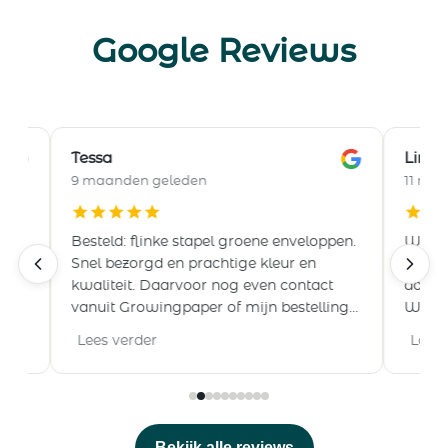
Google Reviews
Tessa
Lina
9 maanden geleden
11 maand
Besteld: flinke stapel groene enveloppen.
We hebbe
Snel bezorgd en prachtige kleur en
hier best
kwaliteit. Daarvoor nog even contact
dolenthou
vanuit Growingpaper of mijn bestelling
We ontvi
klopte, heel fijn.
proefdruk
Lees verder
Lees ver
waardoor
een stuk 
was snel
uitnodigi
geworden
Bekijk alle reviews