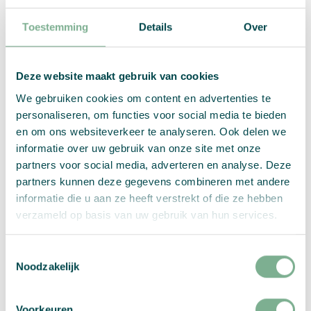
Toestemming
Details
Over
Samenvatting:
Deze website maakt gebruik van cookies
We gebruiken cookies om content en advertenties te
A4
Aantal:
personaliseren, om functies voor social media te bieden
aantal
en om ons websiteverkeer te analyseren. Ook delen we
informatie over uw gebruik van onze site met onze
Kies je opties
partners voor social media, adverteren en analyse. Deze
partners kunnen deze gegevens combineren met andere
informatie die u aan ze heeft verstrekt of die ze hebben
PER STUK
verzameld op basis van uw gebruik van hun services.
excl btw
Toestemmingsselectie
Noodzakelijk
Selecteer alstublieft:
Papiersoort
,
Zaden
,
Formaat
,
Voorkeuren
Printopties
,
Aantal varianten
, and
Proefprint