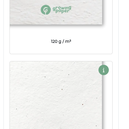
120 g / m²