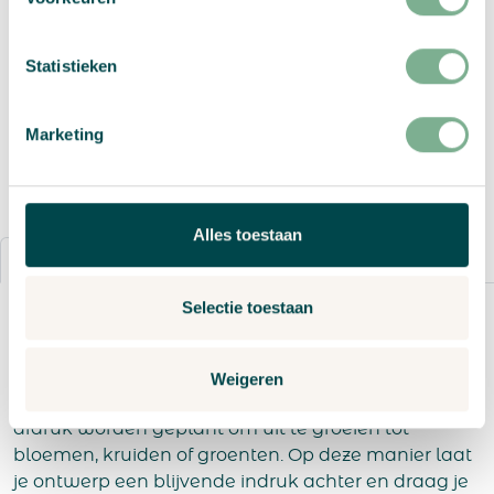
Toevoegen aan winkelwagen
Statistieken
Vraag een offerte aan
Marketing
Alles toestaan
Details
Bestelproces
Selectie toestaan
Waarom groeipapier gebruiken voor je drukwerk
op A4?
Groeipapier geeft je A4-drukwerk een duurzaam
Weigeren
tintje. In plaats van afval te produceren, kan elke
afdruk worden geplant om uit te groeien tot
bloemen, kruiden of groenten. Op deze manier laat
je ontwerp een blijvende indruk achter en draag je