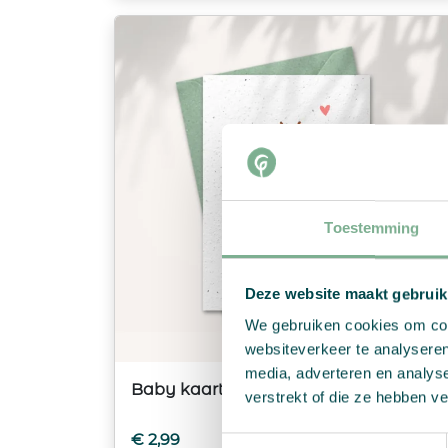
Toestemming
Deze website maakt gebruik
We gebruiken cookies om cont
websiteverkeer te analyseren
media, adverteren en analys
Baby kaart “Knuffeldoek”
verstrekt of die ze hebben v
€
2,99
Toestemmingsselectie