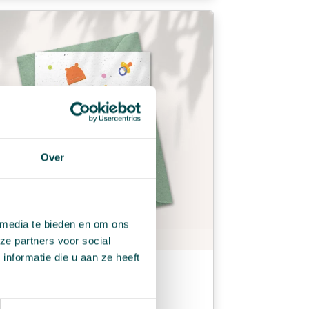
Over
 media te bieden en om ons
ze partners voor social
nformatie die u aan ze heeft
by kaart “Little and loved”
2,99