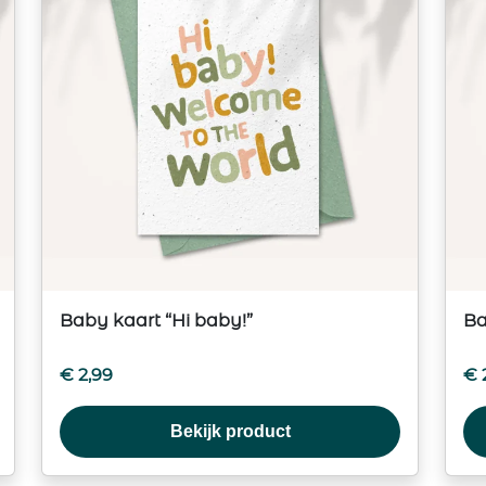
Baby kaart “Hi baby!”
Ba
€
2,99
€
Bekijk product