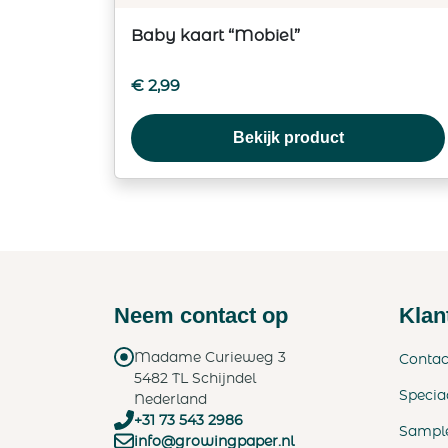
Baby kaart “Mobiel”
€
2,99
Bekijk product
Neem contact op
Klan
Madame Curieweg 3
Contac
5482 TL Schijndel
Specia
Nederland
+31 73 543 2986
Sampl
info@growingpaper.nl