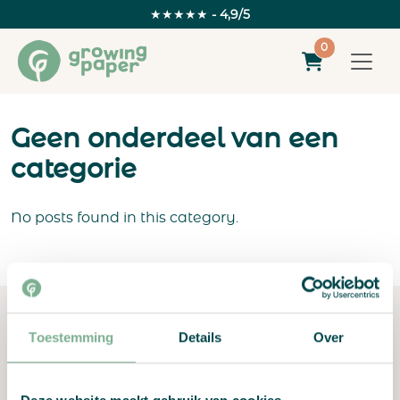
★★★★★
- 4,9/5
0
Geen onderdeel van een
categorie
No posts found in this category.
Toestemming
Details
Over
Neem contact op
Madame Curieweg 3
5482 TL Schijndel