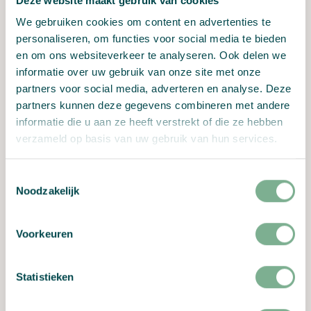
Deze website maakt gebruik van cookies
Nederland
We gebruiken cookies om content en advertenties te
+31 73 543 2986
personaliseren, om functies voor social media te bieden
info@growingpaper.nl
en om ons websiteverkeer te analyseren. Ook delen we
NL80 TRIO 0788 8756 39
informatie over uw gebruik van onze site met onze
Klantenservice
partners voor social media, adverteren en analyse. Deze
partners kunnen deze gegevens combineren met andere
Contact
informatie die u aan ze heeft verstrekt of die ze hebben
verzameld op basis van uw gebruik van hun services.
Speciaal verzoek
Sampleset
Toestemmingsselectie
Noodzakelijk
Klantverhalen
Veelgestelde vragen
Voorkeuren
Vacatures
Reseller programma
Statistieken
Goed om te weten