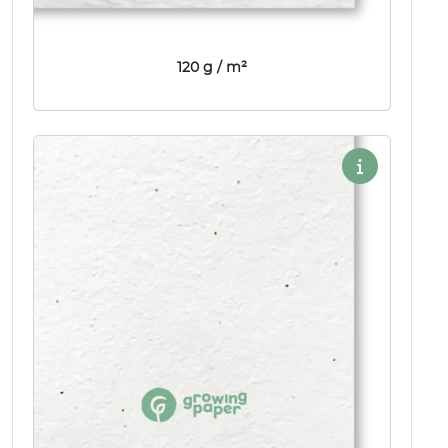
120 g / m²