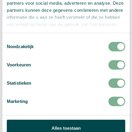
partners voor social media, adverteren en analyse. Deze
Samenvatting:
partners kunnen deze gegevens combineren met andere
informatie die u aan ze heeft verstrekt of die ze hebben
Menukaarten
Aantal:
verzameld op basis van uw gebruik van hun services.
aantal
Toestemmingsselectie
Kies je opties
Noodzakelijk
PER STUK
Voorkeuren
excl btw
Statistieken
Marketing
Selecteer alstublieft:
Papiersoort
,
Zaden
,
Formaat
,
Printopties
,
Aantal designs
, and
Proefprint
Toevoegen aan winkelwagen
Alles toestaan