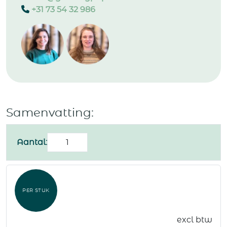
+31 73 54 32 986
Samenvatting:
Kerstboom
Aantal:
kaart
"Kerstballen"
aantal
PER STUK
excl btw