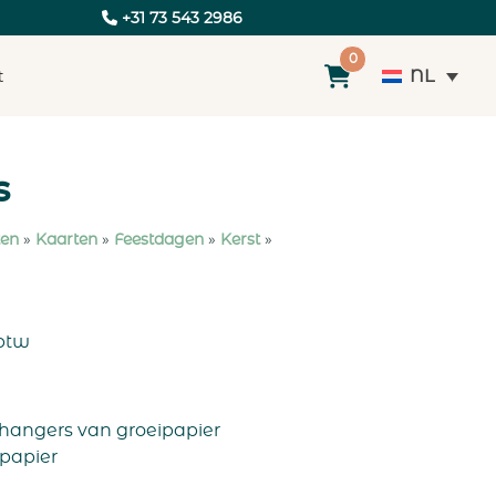
+31 73 543 2986
0
NL
t
s
ten
»
Kaarten
»
Feestdagen
»
Kerst
»
btw
 hangers van groeipapier
ipapier