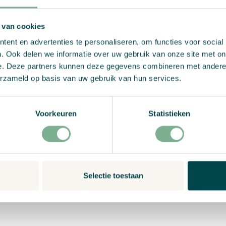
 van cookies
ent en advertenties te personaliseren, om functies voor social
. Ook delen we informatie over uw gebruik van onze site met on
e. Deze partners kunnen deze gegevens combineren met andere i
Beoor
Groeit uit tot bloemen in
erzameld op basis van uw gebruik van hun services.
00% gerecycled papier
Review
 milieuvriendelijke inkt
Voorkeuren
Statistieken
 tuin of pot planten,
liefde en duurzaamheid
Selectie toestaan