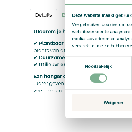
Details
Bestelproces
Deze website maakt gebruik
We gebruiken cookies om cont
websiteverkeer te analyseren
Waarom je het leuk zult vinden
media, adverteren en analys
✔ Plantbaar & biologisch afbreekbaar
- 
verstrekt of die ze hebben v
plaats van afval te creëren
✔ Duurzame materialen -
Gemaakt van 1
Toestemmingsselectie
✔ Milieuvriendelijk gedrukt
- Gedrukt met
Noodzakelijk
Een hanger die blijft geven!
Gewoon in een
water geven en bloemen zien bloeien - 
verspreiden.
Weigeren