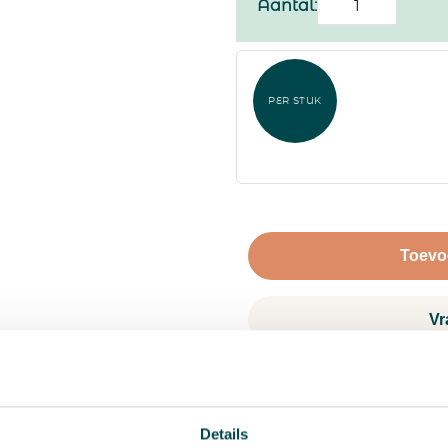
Kersthangers
Aantal:
aantal
PER STUK
Toevo
Vr
Details