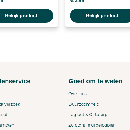
99
€
2,99
Bekijk product
Bekijk product
tenservice
Goed om te weten
t
Over ons
al verzoek
Duurzaamheid
eset
Lay-out & Ontwerp
erhalen
Zo plant je groeipapier