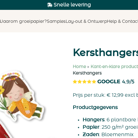
Snelle levering
Waarom groeipapier?
Samples
Lay-out & Ontwerp
Help & Contac
Kersthanger
Home
»
Kant-en-klare produc
Kersthangers
Prijs per stuk:
€
12,99
excl 
Productgegevens
Hangers
: 6 plantbare
Papier
: 250 g/m² groe
Zaden
: Bloemenmix