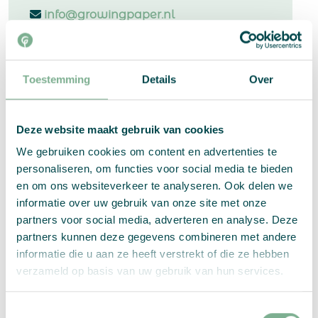
info@growingpaper.nl
+31 73 54 32 986
Toestemming
Details
Over
Deze website maakt gebruik van cookies
We gebruiken cookies om content en advertenties te
Samenvatting:
personaliseren, om functies voor social media te bieden
en om ons websiteverkeer te analyseren. Ook delen we
Direct
Aantal:
informatie over uw gebruik van onze site met onze
mail
partners voor social media, adverteren en analyse. Deze
binnen
partners kunnen deze gegevens combineren met andere
Duitsland
Kies je opties
informatie die u aan ze heeft verstrekt of die ze hebben
of
verzameld op basis van uw gebruik van hun services.
EU
aantal
PER STUK
Toestemmingsselectie