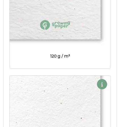
120 g / m²