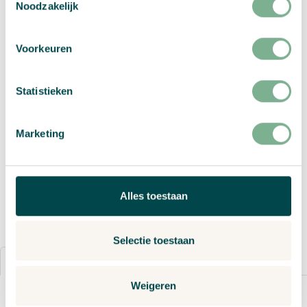
Noodzakelijk
excl btw
Voorkeuren
Selecteer alstublieft:
Papiersoort
,
Zaden
,
Formaat
,
Printopties
,
Aantal designs
,
Proefprint
,
Enveloppen
,
Statistieken
and
Direct mail
Toevoegen aan winkelwagen
Marketing
Vraag een offerte aan
Alles toestaan
Selectie toestaan
Details
Bestelproces
Weigeren
Op zoek naar duurzame direct mail in Duitsland of