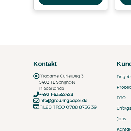
Kontakt
Kund
Madame Curieweg 3
Angeb
5482 TL Schijndel
Probe
Niederlande
+49211-63552428
FAQ
info@growingpaper.de
NL80 TRIO 0788 8756 39
Erfolg
Jobs
Kontak