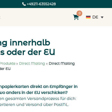
+49211-63552428
0
DE
t
ng innerhalb
s oder der EU
 Produkte
»
Direct Mailing
»
Direct Mailing
der EU
papierkarten direkt an Empfänger in
o anders in der EU verschicken?
n gesamten Versandprozess für dich:
rtieren und Versand über PostNL.