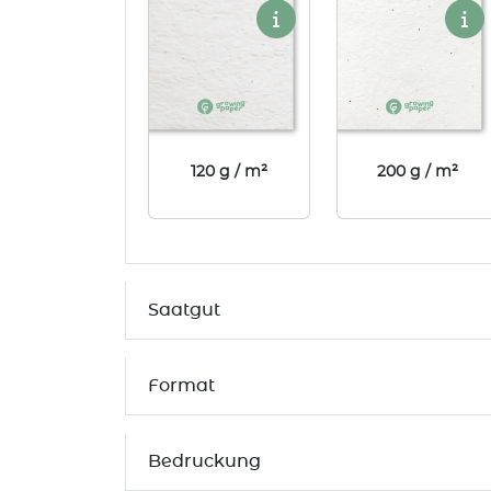
120 g / m²
200 g / m²
Saatgut
Format
Bedruckung