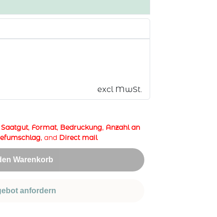
excl MwSt.
,
Saatgut
,
Format
,
Bedruckung
,
Anzahl an
iefumschlag
, and
Direct mail
 den Warenkorb
ebot anfordern