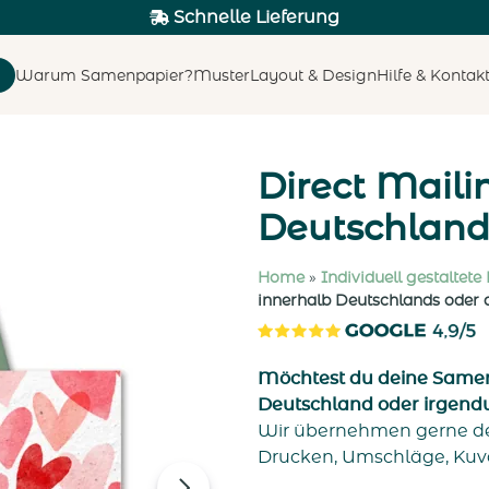
Schnelle Lieferung
Warum Samenpapier?
Muster
Layout & Design
Hilfe & Kontak
Direct Maili
Deutschland
Home
»
Individuell gestaltete
innerhalb Deutschlands oder 
Möchtest du deine Samen
Deutschland oder irgendw
Wir übernehmen gerne de
Drucken, Umschläge, Kuve