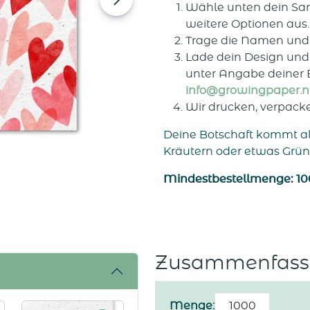
Wähle unten dein Sa
weitere Optionen aus.
Trage die Namen und A
Lade dein Design und 
unter Angabe deiner
info@growingpaper.n
Wir drucken, verpack
Deine Botschaft kommt al
Kräutern oder etwas Grü
Mindestbestellmenge: 100
Zusammenfass
Direct
Menge: