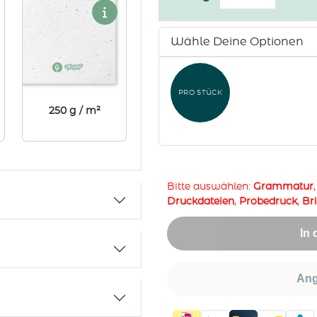
Mailing
innerhalb
Deutschlands
Wähle Deine Optionen
oder
der
EU
PRO STÜCK
Menge
250 g / m²
Bitte auswählen:
Grammatur
Druckdateien
,
Probedruck
,
Br
In
Ang