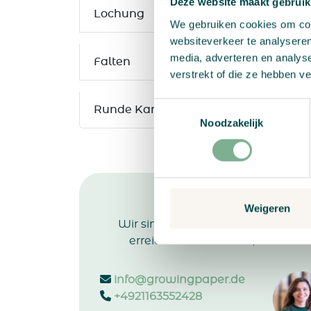
Deze website maakt gebruik
Lochung
We gebruiken cookies om cont
websiteverkeer te analyseren
media, adverteren en analys
Falten
verstrekt of die ze hebben v
Toestemmingsselectie
Runde Kanten
Noodzakelijk
Fragen oder Abstimmu
Weigeren
Wir sind Montags bis Freitags von 
erreichbar. Per E-Mail, telefonis
info@growingpaper.de
+4921163552428