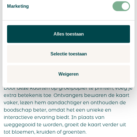
zero-waste communicatiemiddel dat iets
Marketing
teruggeeft aan de natuur.
Gevouwen A4 naar A5 kaarten bieden een
praktisch en elegant formaat met vier panelen. Dit
Alles toestaan
maakt ze ideaal voor uitnodigingen,
eventprogramma’s, productintroducties,
Selectie toestaan
bedrijfspresentaties of informatieve brochures. De
vouwstructuur helpt om je inhoud overzichtelijk te
organiseren en de lezer stap voor stap door je
Weigeren
verhaal te begeleiden.
Door deze kaarten op groeipapier te printen, voeg je
extra betekenis toe. Ontvangers bewaren de kaart
vaker, lezen hem aandachtiger en onthouden de
boodschap beter, omdat het een unieke en
interactieve ervaring biedt. In plaats van
weggegooid te worden, groeit de kaart verder uit
tot bloemen, kruiden of groenten.