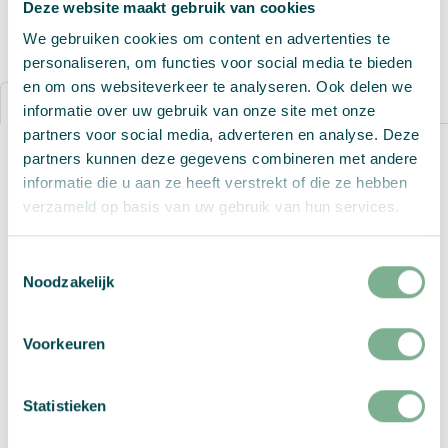
Deze website maakt gebruik van cookies
We gebruiken cookies om content en advertenties te
personaliseren, om functies voor social media te bieden
en om ons websiteverkeer te analyseren. Ook delen we
Details
Bestelproces
informatie over uw gebruik van onze site met onze
partners voor social media, adverteren en analyse. Deze
partners kunnen deze gegevens combineren met andere
Waarom groeipapier gebruiken voor gevouwen
informatie die u aan ze heeft verstrekt of die ze hebben
kaarten A4 naar A5?
verzameld op basis van uw gebruik van hun services.
Kiezen voor gevouwen A4 naar A5 kaarten van
groeipapier is een krachtige manier om
Toestemmingsselectie
duurzaamheid te combineren met creativiteit en
Noodzakelijk
impact. Groeipapier is een speciaal type gerecycled
papier waarin een mix van bloemen-, kruiden- of
Voorkeuren
groentezaden is verwerkt. Nadat de kaart zijn
functie heeft vervuld, kan deze eenvoudig in de
grond worden geplant. Met een beetje water en
Statistieken
zonlicht groeit het papier uit tot planten, in plaats
van afval te worden. Zo wordt jouw boodschap een