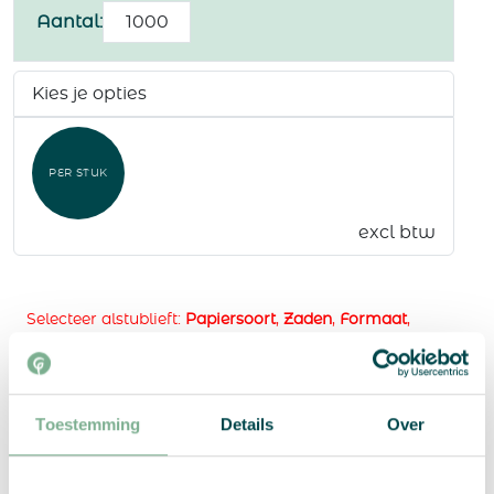
Gevouwen
Aantal:
A4
naar
A5
Kies je opties
aantal
PER STUK
excl btw
Selecteer alstublieft:
Papiersoort
,
Zaden
,
Formaat
,
Printopties
,
Aantal varianten
, and
Proefprint
Toevoegen aan winkelwagen
Toestemming
Details
Over
Vraag een offerte aan