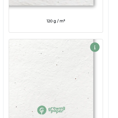
120 g / m²