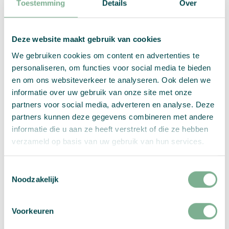
Toestemming
Details
Over
Samenvatting:
Deze website maakt gebruik van cookies
Boekenlegger
Aantal:
S
We gebruiken cookies om content en advertenties te
(70
personaliseren, om functies voor social media te bieden
x
Kies je opties
en om ons websiteverkeer te analyseren. Ook delen we
148,5
informatie over uw gebruik van onze site met onze
mm)
partners voor social media, adverteren en analyse. Deze
aantal
PER STUK
partners kunnen deze gegevens combineren met andere
informatie die u aan ze heeft verstrekt of die ze hebben
verzameld op basis van uw gebruik van hun services.
excl btw
Toestemmingsselectie
Noodzakelijk
Selecteer alstublieft:
Papiersoort
,
Zaden
,
Formaat
,
Printopties
,
Aantal designs
, and
Proefprint
Voorkeuren
Toevoegen aan winkelwagen