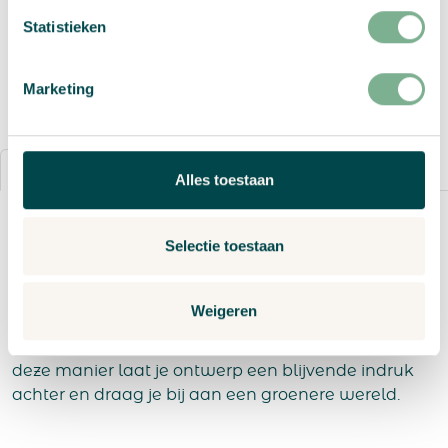
Statistieken
Vraag een offerte aan
Marketing
Details
Bestelproces
Alles toestaan
Waarom groeipapier gebruiken voor je drukwerk
Selectie toestaan
in boekenlegger formaat?
Groeipapier geeft je drukwerk in boekenlegger
formaat een duurzaam tintje. In plaats van afval te
Weigeren
produceren, kan elke afdruk worden geplant om uit
te groeien tot bloemen, kruiden of groenten. Op
deze manier laat je ontwerp een blijvende indruk
achter en draag je bij aan een groenere wereld.