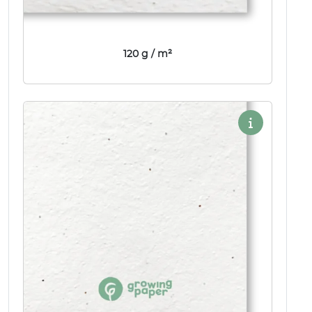
120 g / m²