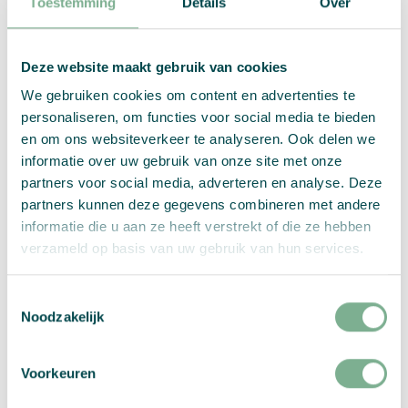
Zusammenfassung:
Toestemming
Details
Over
Flyer
Menge:
Deze website maakt gebruik van cookies
S
(70
We gebruiken cookies om content en advertenties te
×
personaliseren, om functies voor social media te bieden
Wähle Deine Optionen
148,5
en om ons websiteverkeer te analyseren. Ook delen we
mm)
informatie over uw gebruik van onze site met onze
Menge
partners voor social media, adverteren en analyse. Deze
PRO STÜCK
partners kunnen deze gegevens combineren met andere
informatie die u aan ze heeft verstrekt of die ze hebben
excl MwSt.
verzameld op basis van uw gebruik van hun services.
Toestemmingsselectie
Bitte auswählen:
Grammatur
,
Saatgut
,
Format
,
Noodzakelijk
Bedruckung
,
Anzahl an Druckdateien
, and
Probedruck
Voorkeuren
In den Warenkorb