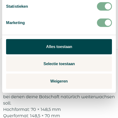
Statistieken
Angebot anfordern
Marketing
Details
Bestellvorgang
Alles toestaan
Samenpapier im Format Flyer S ist ideal für
Selectie toestaan
kompakte, kreative Kommunikation mit
nachhaltiger Wirkung. Nach dem Lesen kann der
Flyer eingepflanzt werden und bringt neues Leben
Weigeren
hervor. Dieses schlanke Format eignet sich perfekt
für Produktbeilagen, Mailings oder kleine Aktionen,
bei denen deine Botschaft natürlich weiterwachsen
soll.
Hochformat: 70 × 148,5 mm
Querformat: 148,5 × 70 mm