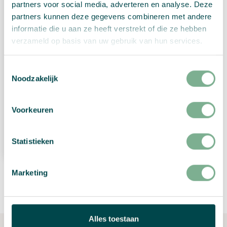
partners voor social media, adverteren en analyse. Deze
partners kunnen deze gegevens combineren met andere
informatie die u aan ze heeft verstrekt of die ze hebben
verzameld op basis van uw gebruik van hun services.
Toestemmingsselectie
Noodzakelijk
Postcard “Together we bloom”
€
2,99
Voorkeuren
View Product
Statistieken
Marketing
←
1
2
3
Alles toestaan