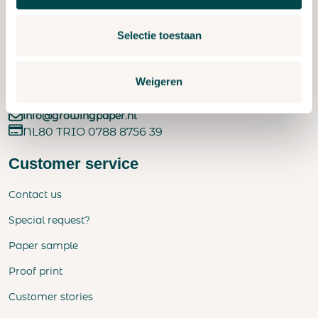
Get in Touch
Selectie toestaan
Madame Curieweg 3
5482 TL Schijndel
Weigeren
Nederland
+31 73 543 2986
info@growingpaper.nl
NL80 TRIO 0788 8756 39
Customer service
Contact us
Special request?
Paper sample
Proof print
Customer stories