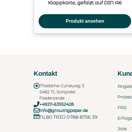
Klappkarte, gefalzt auf DIN A6
Produkt ansehen
Kontakt
Kund
Madame Curieweg 3
Angeb
5482 TL Schijndel
Probe
Niederlande
+49211-63552428
FAQ
info@growingpaper.de
NL80 TRIO 0788 8756 39
Erfolg
Jobs