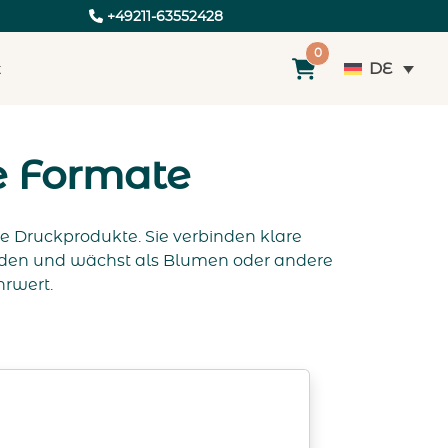
+49211-63552428
0
DE
t
e Formate
ge Druckprodukte. Sie verbinden klare
rden und wächst als Blumen oder andere
hrwert.