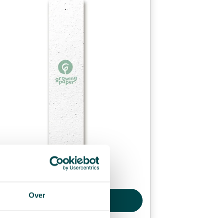
Flyer L (70 × 297 mm)
Over
Produkt ansehen