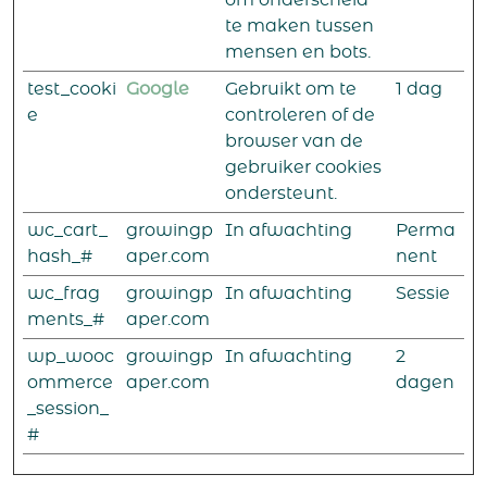
om onderscheid
te maken tussen
mensen en bots.
test_cooki
Google
Gebruikt om te
1 dag
e
controleren of de
browser van de
gebruiker cookies
ondersteunt.
wc_cart_
growingp
In afwachting
Perma
hash_#
aper.com
nent
wc_frag
growingp
In afwachting
Sessie
ments_#
aper.com
wp_wooc
growingp
In afwachting
2
ommerce
aper.com
dagen
_session_
#