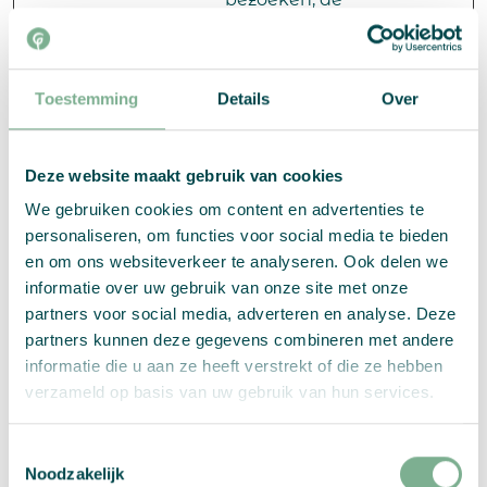
bezoeken, de
gemiddelde tijd
die op de website
is doorgebracht
Toestemming
Details
Over
en welke
pagina's zijn
gelezen.
Deze website maakt gebruik van cookies
_hjSessio
Hotjar
Verzamelt
1 jaar
We gebruiken cookies om content en advertenties te
nUser_#
statistieken over
personaliseren, om functies voor social media te bieden
de bezoeken van
en om ons websiteverkeer te analyseren. Ook delen we
de gebruiker aan
informatie over uw gebruik van onze site met onze
de website, zoals
partners voor social media, adverteren en analyse. Deze
het aantal
partners kunnen deze gegevens combineren met andere
bezoeken, de
informatie die u aan ze heeft verstrekt of die ze hebben
gemiddelde tijd
verzameld op basis van uw gebruik van hun services.
die op de website
is doorgebracht
Toestemmingsselectie
en welke
Noodzakelijk
pagina's zijn