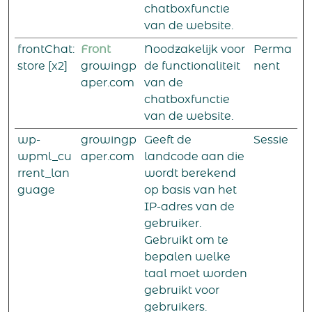
chatboxfunctie
van de website.
frontChat:
Front
Noodzakelijk voor
Perma
store [x2]
growingp
de functionaliteit
nent
aper.com
van de
chatboxfunctie
van de website.
wp-
growingp
Geeft de
Sessie
wpml_cu
aper.com
landcode aan die
rrent_lan
wordt berekend
guage
op basis van het
IP-adres van de
gebruiker.
Gebruikt om te
bepalen welke
taal moet worden
gebruikt voor
gebruikers.