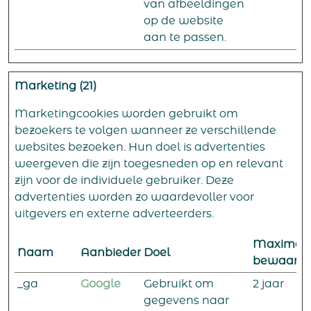
van afbeeldingen
op de website
aan te passen.
Marketing (21)
Marketingcookies worden gebruikt om
bezoekers te volgen wanneer ze verschillende
websites bezoeken. Hun doel is advertenties
weergeven die zijn toegesneden op en relevant
zijn voor de individuele gebruiker. Deze
advertenties worden zo waardevoller voor
uitgevers en externe adverteerders.
Maximal
Naam
Aanbieder
Doel
bewaarte
_ga
Google
Gebruikt om
2 jaar
gegevens naar