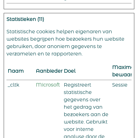
Statistieken (11)
Statistische cookies helpen eigenaren van
websites begrijpen hoe bezoekers hun website
gebruiken, door anoniem gegevens te
verzamelen en te rapporteren.
Maximal
Naam
Aanbieder
Doel
bewaarte
_cltk
Microsoft
Registreert
Sessie
statistische
gegevens over
het gedrag van
bezoekers aan de
website. Gebruikt
voor interne
analyse door de