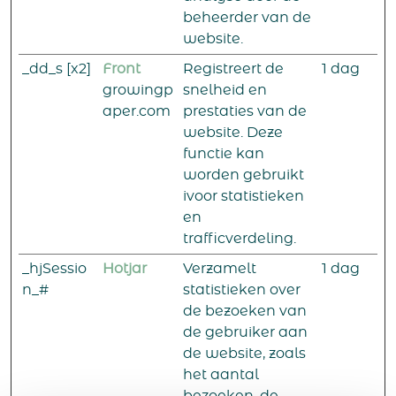
beheerder van de
website.
_dd_s [x2]
Front
Registreert de
1 dag
growingp
snelheid en
aper.com
prestaties van de
website. Deze
functie kan
worden gebruikt
ivoor statistieken
en
trafficverdeling.
_hjSessio
Hotjar
Verzamelt
1 dag
n_#
statistieken over
de bezoeken van
de gebruiker aan
de website, zoals
het aantal