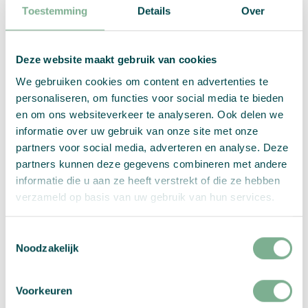
Zusammenfassung:
Toestemming
Details
Over
Flyer
Menge:
L
Deze website maakt gebruik van cookies
(70
We gebruiken cookies om content en advertenties te
×
Wähle Deine Optionen
personaliseren, om functies voor social media te bieden
297
en om ons websiteverkeer te analyseren. Ook delen we
mm)
informatie over uw gebruik van onze site met onze
Menge
PRO STÜCK
partners voor social media, adverteren en analyse. Deze
partners kunnen deze gegevens combineren met andere
excl MwSt.
informatie die u aan ze heeft verstrekt of die ze hebben
verzameld op basis van uw gebruik van hun services.
Bitte auswählen:
Grammatur
,
Saatgut
,
Format
,
Toestemmingsselectie
Bedruckung
,
Anzahl an Druckdateien
, and
Noodzakelijk
Probedruck
Voorkeuren
In den Warenkorb