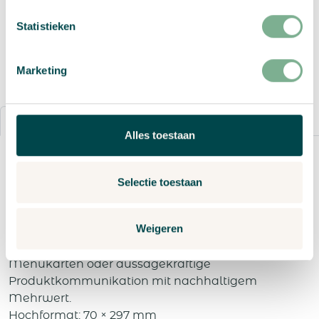
Statistieken
Angebot anfordern
Marketing
Details
Bestellvorgang
Alles toestaan
Samenpapier im Format Flyer L ist die perfekte
Verbindung von Kreativität und Verantwortung.
Selectie toestaan
Nach seinem Einsatz kann der Flyer eingepflanzt
werden und schenkt neues Leben in Form von
Weigeren
Blumen. Durch sein schlankes, langes Format
eignet er sich hervorragend für moderne Layouts,
Menükarten oder aussagekräftige
Produktkommunikation mit nachhaltigem
Mehrwert.
Hochformat: 70 × 297 mm