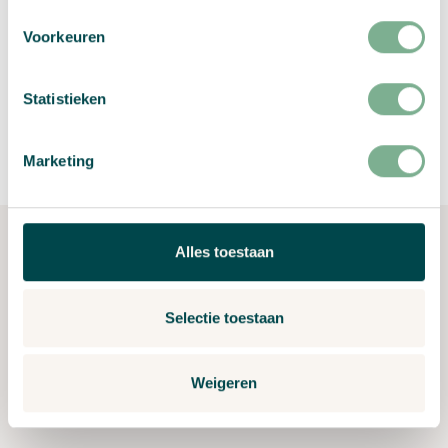
Voorkeuren
Statistieken
Marketing
Alles toestaan
Kontakt
Madame Curieweg 3
Selectie toestaan
5482 TL Schijndel
Niederlande
+49211-63552428
Weigeren
info@growingpaper.de
NL80 TRIO 0788 8756 39