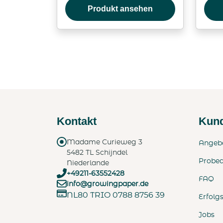
Produkt ansehen
Kontakt
Kund
Madame Curieweg 3
Angeb
5482 TL Schijndel
Probe
Niederlande
+49211-63552428
FAQ
info@growingpaper.de
NL80 TRIO 0788 8756 39
Erfolg
Jobs