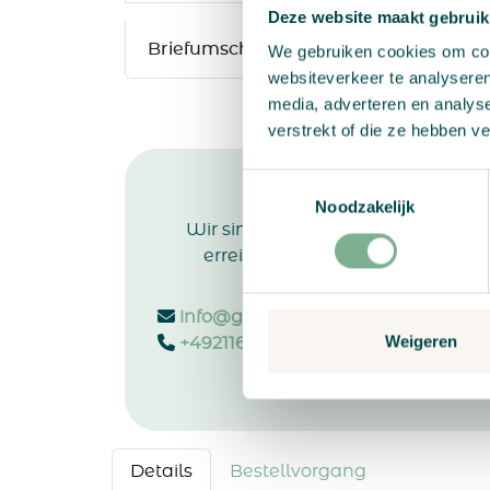
Deze website maakt gebruik
Briefumschlag
We gebruiken cookies om cont
websiteverkeer te analyseren
media, adverteren en analys
verstrekt of die ze hebben v
Toestemmingsselectie
Fragen oder Abstimmu
Noodzakelijk
Wir sind Montags bis Freitags von 
erreichbar. Per E-Mail, telefonis
info@growingpaper.de
Weigeren
+4921163552428
Details
Bestellvorgang