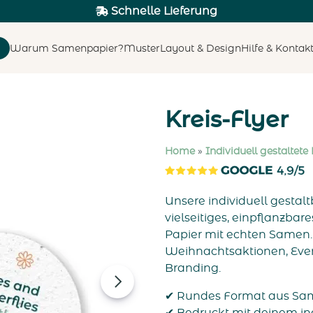
Schnelle Lieferung
Warum Samenpapier?
Muster
Layout & Design
Hilfe & Kontak
Kreis-Flyer
Home
»
Individuell gestaltete
Unsere individuell gestal
vielseitiges, einpflanzba
Papier mit echten Samen.
Weihnachtsaktionen, Even
Branding.
✔ Rundes Format aus Sa