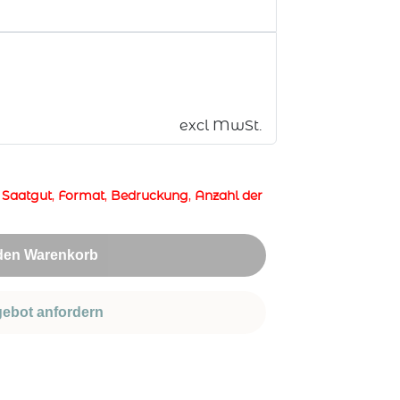
excl MwSt.
,
Saatgut
,
Format
,
Bedruckung
,
Anzahl der
 den Warenkorb
ebot anfordern