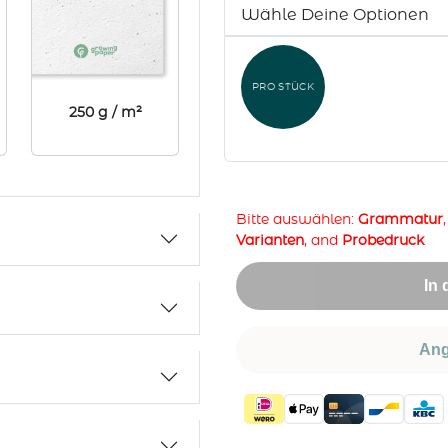
Wähle Deine Optionen
PRO STÜCK
250 g / m²
Bitte auswählen:
Grammatur
Varianten
, and
Probedruck
In
Ang