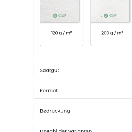
120 g / m²
200 g / m²
Saatgut
Format
Bedruckung
Anzahl der Varianten