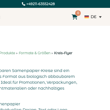
+49211-63552428
0
DE
t
 Produkte
»
Formate & Größen
»
Kreis-Flyer
tbaren Samenpapier-Kreise sind ein
res Format aus biologisch abbaubarem
 Ideal für Promotionen, Verpackungen,
tmaterialien oder nachhaltiges
menpapier