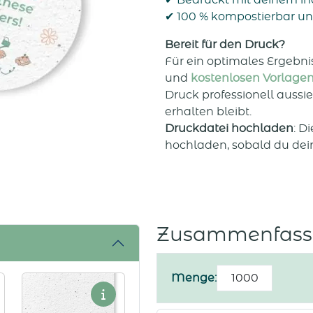
✔ Bedruckt mit deinem ind
✔ 100 % kompostierbar un
Bereit für den Druck?
Für ein optimales Ergebn
und
kostenlosen Vorlage
Druck professionell aussi
erhalten bleibt.
Druckdatei hochladen
: D
hochladen, sobald du dein
Zusammenfass
Kreis-
Menge:
Flyer
Menge