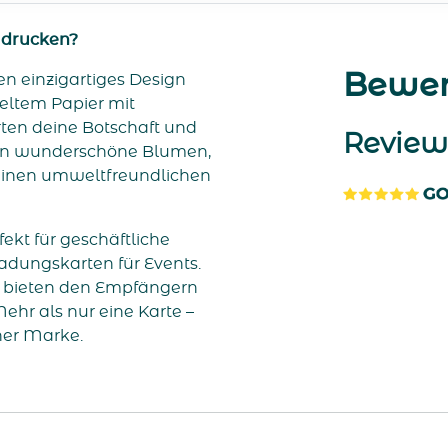
 drucken?
Bewer
n einzigartiges Design
celtem Papier mit
rten deine Botschaft und
Review
 in wunderschöne Blumen,
u einen umweltfreundlichen
kt für geschäftliche
adungskarten für Events.
 bieten den Empfängern
ehr als nur eine Karte –
ner Marke.