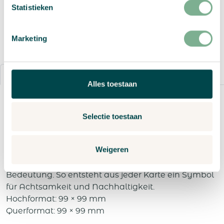
Statistieken
Angebot anfordern
Marketing
Details
Bestellvorgang
Alles toestaan
Samenpapier im kleinen Quadratformat steht für
Minimalismus mit Sinn. Nach der Nutzung kann
Selectie toestaan
jedes Stück eingepflanzt werden und verwandelt
sich in blühende Pflanzen. Das handliche Format
Weigeren
eignet sich wunderbar für Danksagungen,
Hangtags oder kleine Botschaften mit großer
Bedeutung. So entsteht aus jeder Karte ein Symbol
für Achtsamkeit und Nachhaltigkeit.
Hochformat: 99 × 99 mm
Querformat: 99 × 99 mm