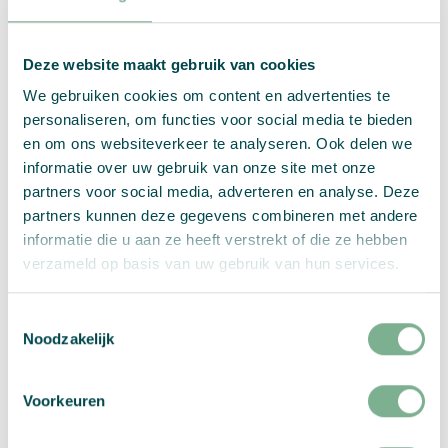
Zusammenfassung:
Quadrat
Deze website maakt gebruik van cookies
Menge:
klein
We gebruiken cookies om content en advertenties te
(99
personaliseren, om functies voor social media te bieden
×
Wähle Deine Optionen
en om ons websiteverkeer te analyseren. Ook delen we
99
informatie over uw gebruik van onze site met onze
mm)
partners voor social media, adverteren en analyse. Deze
Menge
PRO STÜCK
partners kunnen deze gegevens combineren met andere
informatie die u aan ze heeft verstrekt of die ze hebben
excl MwSt.
verzameld op basis van uw gebruik van hun services.
Toestemmingsselectie
Bitte auswählen:
Grammatur
,
Saatgut
,
Format
,
Noodzakelijk
Bedruckung
,
Anzahl der Varianten
, and
Probedruck
Voorkeuren
In den Warenkorb