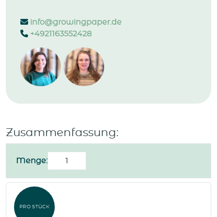
info@growingpaper.de
+4921163552428
Zusammenfassung:
Weihnachtskarte
Menge:
"Weihnachtshäuser"
Menge
PRO STÜCK