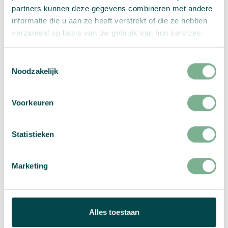
Zusammenfassung:
partners kunnen deze gegevens combineren met andere
informatie die u aan ze heeft verstrekt of die ze hebben
Quadrat
verzameld op basis van uw gebruik van hun services.
Menge:
groß
(130
Toestemmingsselectie
×
Wähle Deine Optionen
Noodzakelijk
130
mm)
Voorkeuren
Menge
PRO STÜCK
excl MwSt.
Statistieken
Marketing
Bitte auswählen:
Grammatur
,
Saatgut
,
Format
,
Bedruckung
,
Anzahl der Varianten
, and
Probedruck
In den Warenkorb
Alles toestaan