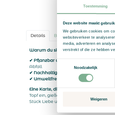
Toestemming
Deze website maakt gebruik
We gebruiken cookies om cont
Details
Bestellvorgang
websiteverkeer te analyseren
media, adverteren en analys
verstrekt of die ze hebben v
Warum du sie lieben wirst
✔ Pflanzbar und biologisch abbaubar
- 
Toestemmingsselectie
Abfall
Noodzakelijk
✔ Nachhaltige Materialien
- Aus 100 % 
✔ Umweltfreundlicher Druck
- Mit umwe
Eine Karte, die weitergibt
. Pflanze sie e
Topf ein, gieße sie und sieh zu, wie Blume
Weigeren
Stück Liebe und Nachhaltigkeit.