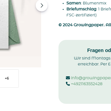
Samen
: Blumenmix
Briefumschlag
: 1 Bri
FSC-zertifiziert)
© 2024 Growingpaper. All
Fragen o
Wir sind Montags b
erreichbar. Per E
info@growingpaper
+6
+4921163552428