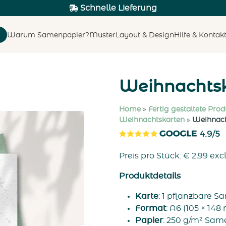
Schnelle Lieferung
Warum Samenpapier?
Muster
Layout & Design
Hilfe & Kontak
Weihnachts
Home
»
Fertig gestaltete Prod
Weihnachtskarten
»
Weihnach
Preis pro Stück:
€
2,99
exc
Produktdetails
Karte
: 1 pflanzbare 
Format
: A6 (105 × 14
Papier
: 250 g/m² Sam