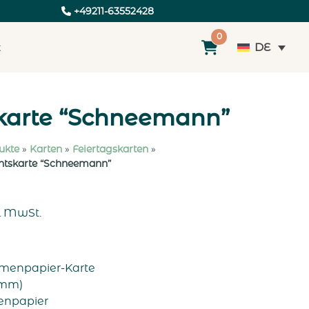
+49211-63552428
0
DE
t
karte “Schneemann”
ukte
»
Karten
»
Feiertagskarten
»
tskarte “Schneemann”
l MwSt.
Samenpapier-Karte
8 mm)
enpapier