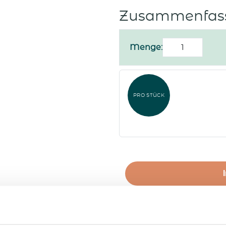
Zusammenfas
Weihnachtskar
Menge:
"Schneemann"
Menge
PRO STÜCK
A