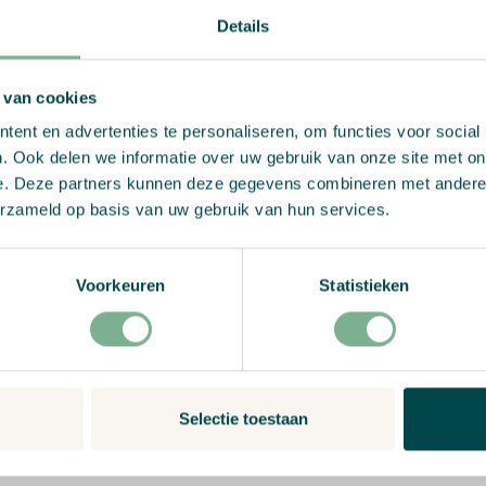
Details
 van cookies
ent en advertenties te personaliseren, om functies voor social
. Ook delen we informatie over uw gebruik van onze site met on
e. Deze partners kunnen deze gegevens combineren met andere i
erzameld op basis van uw gebruik van hun services.
Bewer
Wächst zu Blumen statt zu
Voorkeuren
Statistieken
Recyclingpapier
Review
ltfreundlicher Tinte
infach im Garten oder im
n blühen... ein kleines
Selectie toestaan