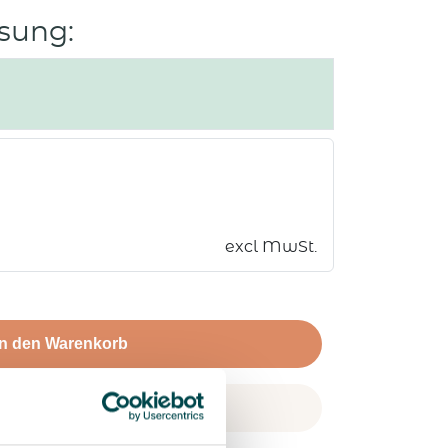
sung:
te
excl MwSt.
In den Warenkorb
ngebot anfordern