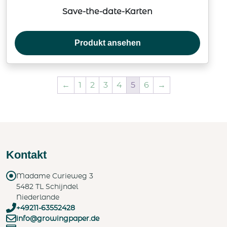
Save-the-date-Karten
Produkt ansehen
←
1
2
3
4
5
6
→
Kontakt
Madame Curieweg 3
5482 TL Schijndel
Niederlande
+49211-63552428
info@growingpaper.de